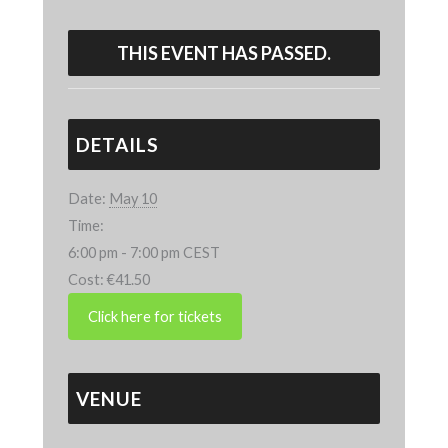
THIS EVENT HAS PASSED.
DETAILS
Date:
May 10
Time:
6:00 pm - 7:00 pm
CEST
Cost:
€41.50
VENUE