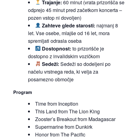
Trajanje:
60 minut (vrata prizorišča se
odprejo 45 minut pred začetkom koncerta –
pozen vstop ni dovoljen)
Zahteve glede starosti:
najmanj 8
let. Vse osebe, mlajše od 16 let, mora
spremljati odrasla oseba
Dostopnost:
to prizorišče je
dostopno z invalidskim vozičkom
Sedeži:
Sedeži so dodeljeni po
načelu vrstnega reda, ki velja za
posamezno območje
Program
Time from Inception
This Land from The Lion King
Zooster’s Breakout from Madagascar
Supermarine from Dunkirk
Honor from The Pacific