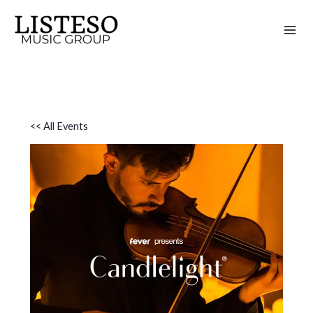
Skip
to
content
<< All Events