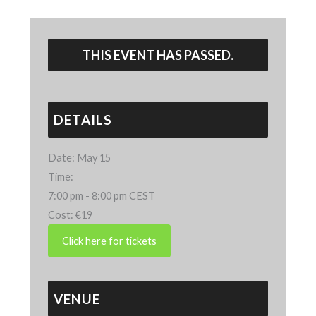
THIS EVENT HAS PASSED.
DETAILS
Date:
May 15
Time:
7:00 pm - 8:00 pm
CEST
Cost:
€19
VENUE