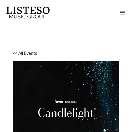
Skip
to
content
<< All Events