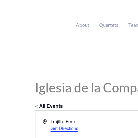
Skip
to
content
About
Quartets
Tea
Iglesia de la Comp
« All Events
Address
Trujillo
,
Peru
Get Directions