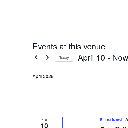
Events at this venue
April 10
 - 
No
Today
Select
date.
April 2026
Featured
A
FRI
10