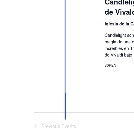
Candleli
de Vival
Iglesia de la 
Candlelight son 
magia de una ex
increíbles en T
de Vivaldi bajo 
30PEN
Previous
Events